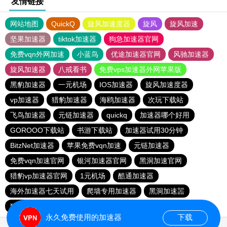
友情链接
网站地图
QuickQ
旋风加速度器
旋风
旋风加速
坚果加速器
tiktok加速器
狗急加速器官网
免费vqn外网加速
小蓝鸟
优途加速器官网
风驰加速器
旋风加速器
八戒看书
免费vps加速器外网苹果版
黑豹加速器
一元机场
IOS加速器
旋风加速度器
vp加速器
猎豹加速器
海鸥加速器
次玩下载站
飞鸟加速器
元链加速器
quickq
加速器哪个好用
GOROOO下载站
书游下载站
加速器试用30分钟
BitzNet加速器
苹果免费vqn加速
元链加速器
免费vqn加速官网
银河加速器官网
黑洞加速官网
猎豹vp加速器官网
1元机场
酷通加速器
海外加速器七天试用
爬墙专用加速器
黑洞加速噐
猎豹加速器官网
outline
永久免费使用的加速器
下载