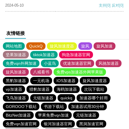
2024-05-10
支持
[0]
反对
[0]
友情链接
网站地图
QuickQ
旋风加速度器
旋风
旋风加速
坚果加速器
tiktok加速器
狗急加速器官网
免费vqn外网加速
小蓝鸟
优途加速器官网
风驰加速器
旋风加速器
八戒看书
免费vps加速器外网苹果版
黑豹加速器
一元机场
IOS加速器
旋风加速度器
vp加速器
猎豹加速器
海鸥加速器
次玩下载站
飞鸟加速器
元链加速器
quickq
加速器哪个好用
GOROOO下载站
书游下载站
加速器试用30分钟
BitzNet加速器
苹果免费vqn加速
元链加速器
免费vqn加速官网
银河加速器官网
黑洞加速官网