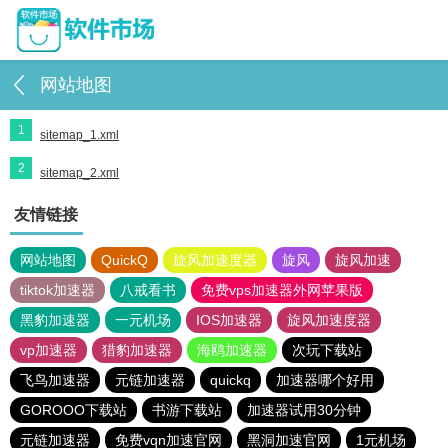
网站地图
1
sitemap_1.xml
2
sitemap_2.xml
友情链接
网站地图
QuickQ
旋风加速度器
旋风
旋风加速
tiktok加速器
八戒看书
免费vps加速器外网苹果版
黑豹加速器
一元机场
IOS加速器
旋风加速度器
vp加速器
猎豹加速器
海鸥加速器
次玩下载站
飞鸟加速器
元链加速器
quickq
加速器哪个好用
GOROOO下载站
书游下载站
加速器试用30分钟
元链加速器
免费vqn加速官网
黑洞加速官网
1元机场