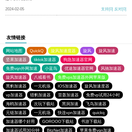
2024-02-05
支持
[0]
反对
[0]
友情链接
网站地图
QuickQ
旋风加速度器
旋风
旋风加速
坚果加速器
tiktok加速器
狗急加速器官网
免费vqn外网加速
小蓝鸟
优途加速器官网
风驰加速器
旋风加速器
八戒看书
免费vps加速器外网苹果版
黑豹加速器
一元机场
IOS加速器
旋风加速度器
vp加速器
猎豹加速器
雷轰加速器
免费vp试用24小时
海鸥加速器
次玩下载站
黑洞加速
飞鸟加速器
元链加速器
一元机场
快连vρn加速器
quickq
加速器哪个好用
GOROOO下载站
书游下载站
加速器试用30分钟
BitzNet加速器
苹果免费vqn加速