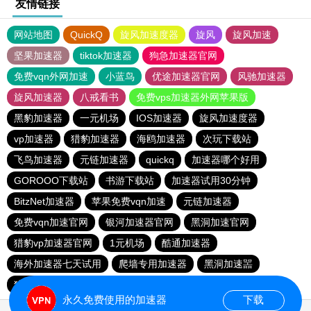
友情链接
网站地图
QuickQ
旋风加速度器
旋风
旋风加速
坚果加速器
tiktok加速器
狗急加速器官网
免费vqn外网加速
小蓝鸟
优途加速器官网
风驰加速器
旋风加速器
八戒看书
免费vps加速器外网苹果版
黑豹加速器
一元机场
IOS加速器
旋风加速度器
vp加速器
猎豹加速器
海鸥加速器
次玩下载站
飞鸟加速器
元链加速器
quickq
加速器哪个好用
GOROOO下载站
书游下载站
加速器试用30分钟
BitzNet加速器
苹果免费vqn加速
元链加速器
免费vqn加速官网
银河加速器官网
黑洞加速官网
猎豹vp加速器官网
1元机场
酷通加速器
海外加速器七天试用
爬墙专用加速器
黑洞加速噐
猎豹加速器官网
outline
永久免费使用的加速器
下载