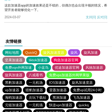
这款加速器app的加速效果还是不错的，但偶尔也会出现卡顿的情况，希
望开发者能够优化一下。
2024-03-07
支持
[0]
反对
[0]
友情链接
网站地图
QuickQ
旋风加速度器
旋风
旋风加速
坚果加速器
tiktok加速器
狗急加速器官网
免费vqn外网加速
小蓝鸟
优途加速器官网
风驰加速器
旋风加速器
八戒看书
免费vps加速器外网苹果版
黑豹加速器
一元机场
IOS加速器
旋风加速度器
vp加速器
猎豹加速器
雷轰加速器
免费vp试用24小时
海鸥加速器
次玩下载站
黑洞加速
飞鸟加速器
元链加速器
一元机场
快连vρn加速器
quickq