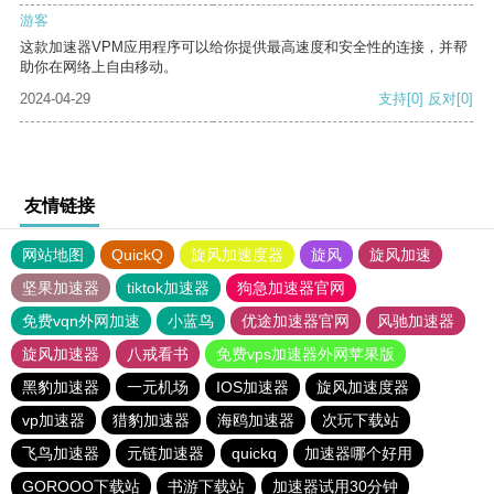
游客
这款加速器VPM应用程序可以给你提供最高速度和安全性的连接，并帮
助你在网络上自由移动。
2024-04-29
支持
[0]
反对
[0]
友情链接
网站地图
QuickQ
旋风加速度器
旋风
旋风加速
坚果加速器
tiktok加速器
狗急加速器官网
免费vqn外网加速
小蓝鸟
优途加速器官网
风驰加速器
旋风加速器
八戒看书
免费vps加速器外网苹果版
黑豹加速器
一元机场
IOS加速器
旋风加速度器
vp加速器
猎豹加速器
海鸥加速器
次玩下载站
飞鸟加速器
元链加速器
quickq
加速器哪个好用
GOROOO下载站
书游下载站
加速器试用30分钟