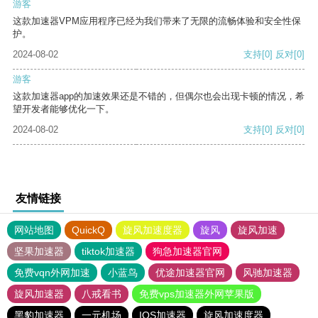
游客
这款加速器VPM应用程序已经为我们带来了无限的流畅体验和安全性保
护。
2024-08-02
支持
[0]
反对
[0]
游客
这款加速器app的加速效果还是不错的，但偶尔也会出现卡顿的情况，希
望开发者能够优化一下。
2024-08-02
支持
[0]
反对
[0]
友情链接
网站地图
QuickQ
旋风加速度器
旋风
旋风加速
坚果加速器
tiktok加速器
狗急加速器官网
免费vqn外网加速
小蓝鸟
优途加速器官网
风驰加速器
旋风加速器
八戒看书
免费vps加速器外网苹果版
黑豹加速器
一元机场
IOS加速器
旋风加速度器