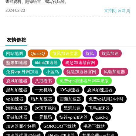
查找资料、翻译语言、编写代码等。
2024-02-20
支持
[0]
反对
[0]
友情链接
网站地图
QuickQ
旋风加速度器
旋风
旋风加速
坚果加速器
tiktok加速器
狗急加速器官网
免费vqn外网加速
小蓝鸟
优途加速器官网
风驰加速器
旋风加速器
八戒看书
免费vps加速器外网苹果版
黑豹加速器
一元机场
IOS加速器
旋风加速度器
vp加速器
猎豹加速器
雷轰加速器
免费vp试用24小时
海鸥加速器
次玩下载站
黑洞加速
飞鸟加速器
元链加速器
一元机场
快连vρn加速器
quickq
加速器哪个好用
GOROOO下载站
书游下载站
加速器试用30分钟
BitzNet加速器
苹果免费vqn加速