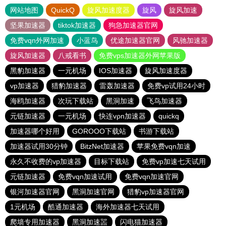
网站地图
QuickQ
旋风加速度器
旋风
旋风加速
坚果加速器
tiktok加速器
狗急加速器官网
免费vqn外网加速
小蓝鸟
优途加速器官网
风驰加速器
旋风加速器
八戒看书
免费vps加速器外网苹果版
黑豹加速器
一元机场
IOS加速器
旋风加速度器
vp加速器
猎豹加速器
雷轰加速器
免费vp试用24小时
海鸥加速器
次玩下载站
黑洞加速
飞鸟加速器
元链加速器
一元机场
快连vρn加速器
quickq
加速器哪个好用
GOROOO下载站
书游下载站
加速器试用30分钟
BitzNet加速器
苹果免费vqn加速
永久不收费的vp加速器
目标下载站
免费vp加速七天试用
元链加速器
免费vqn加速试用
免费vqn加速官网
银河加速器官网
黑洞加速官网
猎豹vp加速器官网
1元机场
酷通加速器
海外加速器七天试用
爬墙专用加速器
黑洞加速噐
闪电猫加速器