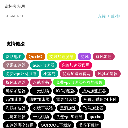
超棒啊 好用
2024-01-31
支持
[0]
反对
[0]
友情链接
网站地图
QuickQ
旋风加速度器
旋风
旋风加速
坚果加速器
tiktok加速器
狗急加速器官网
免费vqn外网加速
小蓝鸟
优途加速器官网
风驰加速器
旋风加速器
八戒看书
免费vps加速器外网苹果版
黑豹加速器
一元机场
IOS加速器
旋风加速度器
vp加速器
猎豹加速器
雷轰加速器
免费vp试用24小时
海鸥加速器
次玩下载站
黑洞加速
飞鸟加速器
元链加速器
一元机场
快连vρn加速器
quickq
加速器哪个好用
GOROOO下载站
书游下载站