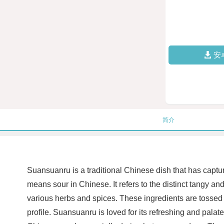
安
简介
Suansuanru is a traditional Chinese dish that has captur
means sour in Chinese. It refers to the distinct tangy a
various herbs and spices. These ingredients are tossed i
profile. Suansuanru is loved for its refreshing and palate