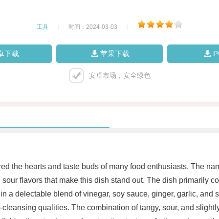
工具
|
时间：2024-03-03
|
卓下载
苹果下载
安卓市场，安全绿色
ed the hearts and taste buds of many food enthusiasts. The name 
nd sour flavors that make this dish stand out. The dish primarily
n a delectable blend of vinegar, soy sauce, ginger, garlic, and s
-cleansing qualities. The combination of tangy, sour, and slightly