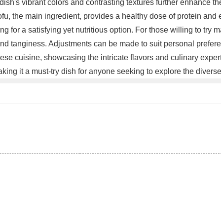
sh's vibrant colors and contrasting textures further enhance t
Tofu, the main ingredient, provides a healthy dose of protein and 
ng for a satisfying yet nutritious option. For those willing to try
nd tanginess. Adjustments can be made to suit personal preferenc
se cuisine, showcasing the intricate flavors and culinary experti
aking it a must-try dish for anyone seeking to explore the diver