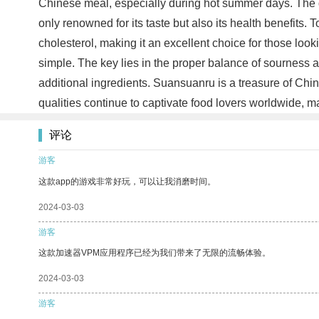
Chinese meal, especially during hot summer days. The di
only renowned for its taste but also its health benefits. 
cholesterol, making it an excellent choice for those looki
simple. The key lies in the proper balance of sourness a
additional ingredients. Suansuanru is a treasure of Chine
qualities continue to captivate food lovers worldwide, m
评论
游客
这款app的游戏非常好玩，可以让我消磨时间。
2024-03-03
游客
这款加速器VPM应用程序已经为我们带来了无限的流畅体验。
2024-03-03
游客