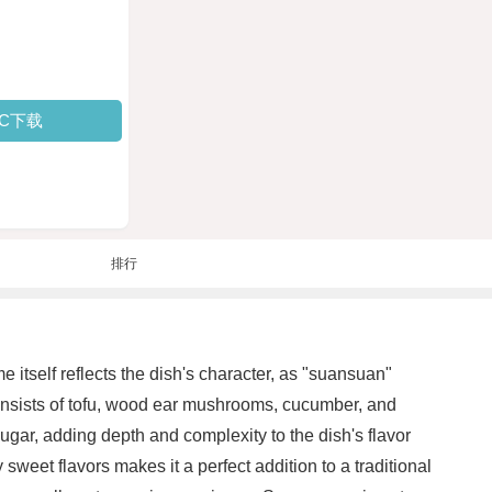
PC下载
排行
itself reflects the dish's character, as "suansuan"
 consists of tofu, wood ear mushrooms, cucumber, and
ugar, adding depth and complexity to the dish's flavor
 sweet flavors makes it a perfect addition to a traditional