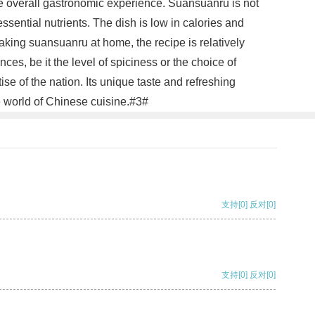
he overall gastronomic experience. Suansuanru is not
essential nutrients. The dish is low in calories and
 making suansuanru at home, the recipe is relatively
es, be it the level of spiciness or the choice of
se of the nation. Its unique taste and refreshing
se world of Chinese cuisine.#3#
支持
[0]
反对
[0]
支持
[0]
反对
[0]