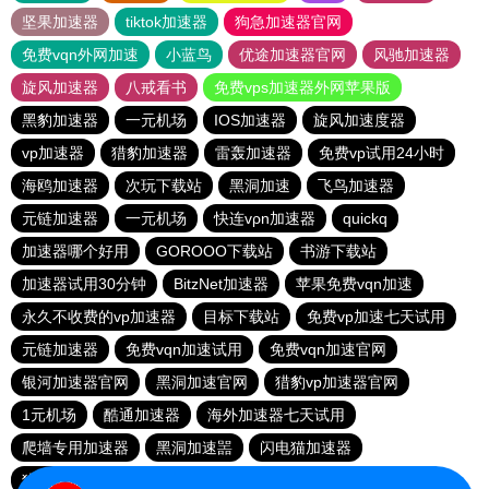
坚果加速器
tiktok加速器
狗急加速器官网
免费vqn外网加速
小蓝鸟
优途加速器官网
风驰加速器
旋风加速器
八戒看书
免费vps加速器外网苹果版
黑豹加速器
一元机场
IOS加速器
旋风加速度器
vp加速器
猎豹加速器
雷轰加速器
免费vp试用24小时
海鸥加速器
次玩下载站
黑洞加速
飞鸟加速器
元链加速器
一元机场
快连vρn加速器
quickq
加速器哪个好用
GOROOO下载站
书游下载站
加速器试用30分钟
BitzNet加速器
苹果免费vqn加速
永久不收费的vp加速器
目标下载站
免费vp加速七天试用
元链加速器
免费vqn加速试用
免费vqn加速官网
银河加速器官网
黑洞加速官网
猎豹vp加速器官网
1元机场
酷通加速器
海外加速器七天试用
爬墙专用加速器
黑洞加速噐
闪电猫加速器
猎豹加速器官网
outline
网必通
免费海外pvn加速器