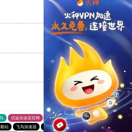
支持
[0]
反对
[0]
支持
[0]
反对
[0]
支持
[0]
反对
[0]
鸟
优途加速器官网
风驰加速器
旋风加速器
八戒看书
下载站
飞鸟加速器
元链加速器
quickq
加速器哪个好用