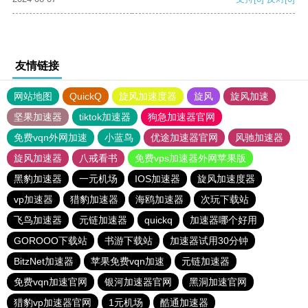
友情链接
网站地图
QuickQ
旋风加速度器
旋风
旋风加速
坚果加速器
tiktok加速器
狗急加速器官网
免费vqn外网加速
小蓝鸟
优途加速器官网
风驰加速器
旋风加速器
八戒看书
免费vps加速器外网苹果版
黑豹加速器
一元机场
IOS加速器
旋风加速度器
vp加速器
猎豹加速器
海鸥加速器
次玩下载站
飞鸟加速器
元链加速器
quickq
加速器哪个好用
GOROOO下载站
书游下载站
加速器试用30分钟
BitzNet加速器
苹果免费vqn加速
元链加速器
免费vqn加速官网
银河加速器官网
黑洞加速官网
猎豹vp加速器官网
1元机场
酷通加速器