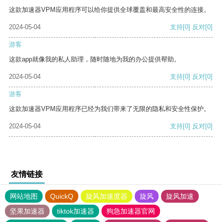
这款加速器VPM应用程序可以给你提供全球覆盖和最高安全性的连接。
2024-05-04
支持
[0]
反对
[0]
游客
这款app就像我的私人助理，随时随地为我的办公提供帮助。
2024-05-04
支持
[0]
反对
[0]
游客
这款加速器VPM应用程序已经为我们带来了无限的隐私和安全性保护。
2024-05-04
支持
[0]
反对
[0]
友情链接
网站地图
QuickQ
旋风加速度器
旋风
旋风加速
坚果加速器
tiktok加速器
狗急加速器官网