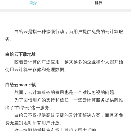
简介
排行
白给云是指一种慷慨行动，为用户提供免费的云计算服
务。
白给云下载地址
随着云计算的广泛应用，越来越多的企业和个人都开始
使用云计算来存储和处理数据。
白给云mac下载
然而，云计算服务的费用也是一个难以忽视的问题。
为了回馈用户的支持和信任，一些云计算服务提供商推
出了“白给云”这一服务。
白给云不仅提供高效便捷的云计算解决方案，而且还免
费无差别地对所有用户开放。
这一慷慨的举措在市场上引起了巨大反响。