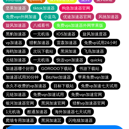
坚果加速器
tiktok加速器
狗急加速器官网
免费vqn外网加速
小蓝鸟
优途加速器官网
风驰加速器
旋风加速器
八戒看书
免费vps加速器外网苹果版
黑豹加速器
一元机场
IOS加速器
旋风加速度器
vp加速器
猎豹加速器
雷轰加速器
免费vp试用24小时
海鸥加速器
次玩下载站
黑洞加速
飞鸟加速器
元链加速器
一元机场
快连vρn加速器
quickq
加速器哪个好用
GOROOO下载站
书游下载站
加速器试用30分钟
BitzNet加速器
苹果免费vqn加速
永久不收费的vp加速器
目标下载站
免费vp加速七天试用
元链加速器
免费vqn加速试用
免费vqn加速官网
银河加速器官网
黑洞加速官网
猎豹vp加速器官网
1元机场
酷通加速器
海外加速器七天试用
爬墙专用加速器
黑洞加速噐
闪电猫加速器