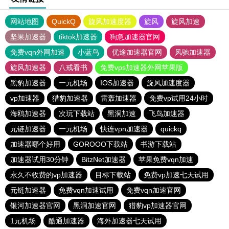
网站地图
QuickQ
旋风加速度器
旋风
旋风加速
坚果加速器
tiktok加速器
狗急加速器官网
免费vqn外网加速
小蓝鸟
优途加速器官网
风驰加速器
旋风加速器
八戒看书
免费vps加速器外网苹果版
黑豹加速器
一元机场
IOS加速器
旋风加速度器
vp加速器
猎豹加速器
雷轰加速器
免费vp试用24小时
海鸥加速器
次玩下载站
黑洞加速
飞鸟加速器
元链加速器
一元机场
快连vρn加速器
quickq
加速器哪个好用
GOROOO下载站
书游下载站
加速器试用30分钟
BitzNet加速器
苹果免费vqn加速
永久不收费的vp加速器
目标下载站
免费vp加速七天试用
元链加速器
免费vqn加速试用
免费vqn加速官网
银河加速器官网
黑洞加速官网
猎豹vp加速器官网
1元机场
酷通加速器
海外加速器七天试用