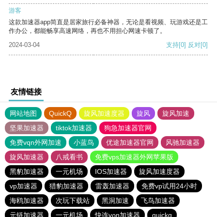
游客
这款加速器app简直是居家旅行必备神器，无论是看视频、玩游戏还是工
作办公，都能畅享高速网络，再也不用担心网速卡顿了。
2024-03-04
支持
[0]
反对
[0]
友情链接
网站地图
QuickQ
旋风加速度器
旋风
旋风加速
坚果加速器
tiktok加速器
狗急加速器官网
免费vqn外网加速
小蓝鸟
优途加速器官网
风驰加速器
旋风加速器
八戒看书
免费vps加速器外网苹果版
黑豹加速器
一元机场
IOS加速器
旋风加速度器
vp加速器
猎豹加速器
雷轰加速器
免费vp试用24小时
海鸥加速器
次玩下载站
黑洞加速
飞鸟加速器
元链加速器
一元机场
快连vρn加速器
quickq