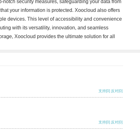
p-notch security measures, safeguarding your data from
at your information is protected. Xoocloud also offers
ple devices. This level of accessibility and convenience
ting with its versatility, innovation, and seamless
rage, Xoocloud provides the ultimate solution for all
支持
[0]
反对
[0]
支持
[0]
反对
[0]