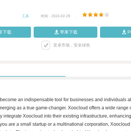
工具
|
时间：2024-02-29
|
卓下载
苹果下载
安卓市场，安全绿色
 become an indispensable tool for businesses and individuals ali
merging as a true game-changer. Xoocloud offers a wide range of
sly integrate Xoocloud into their existing infrastructure, enhanc
 you are a small startup or a multinational corporation, Xoocloud