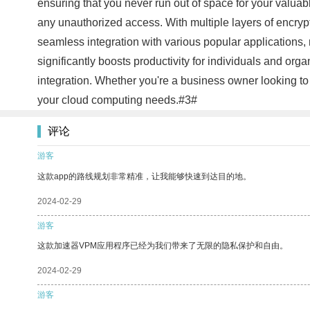
ensuring that you never run out of space for your valu
any unauthorized access. With multiple layers of encryp
seamless integration with various popular applications, 
significantly boosts productivity for individuals and org
integration. Whether you're a business owner looking to 
your cloud computing needs.#3#
评论
游客
这款app的路线规划非常精准，让我能够快速到达目的地。
2024-02-29
游客
这款加速器VPM应用程序已经为我们带来了无限的隐私保护和自由。
2024-02-29
游客