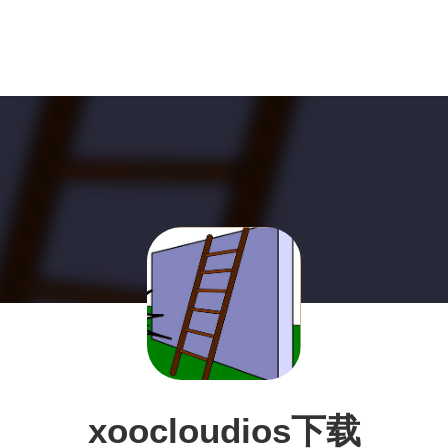
xoocloudios下载