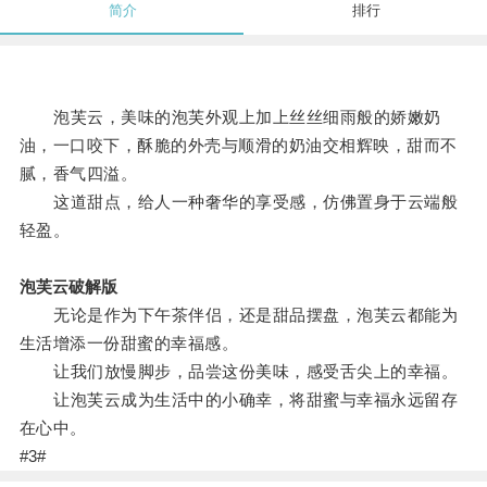
简介
排行
泡芙云，美味的泡芙外观上加上丝丝细雨般的娇嫩奶
油，一口咬下，酥脆的外壳与顺滑的奶油交相辉映，甜而不
腻，香气四溢。
这道甜点，给人一种奢华的享受感，仿佛置身于云端般
轻盈。
泡芙云破解版
无论是作为下午茶伴侣，还是甜品摆盘，泡芙云都能为
生活增添一份甜蜜的幸福感。
让我们放慢脚步，品尝这份美味，感受舌尖上的幸福。
让泡芙云成为生活中的小确幸，将甜蜜与幸福永远留存
在心中。
#3#