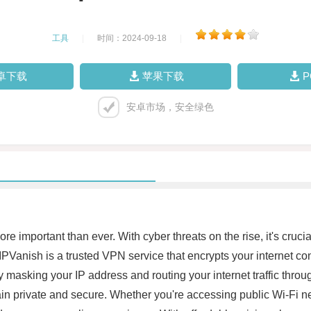
工具
|
时间：2024-09-18
|
卓下载
苹果下载
安卓市场，安全绿色
more important than ever. With cyber threats on the rise, it's cru
PVanish is a trusted VPN service that encrypts your internet con
 By masking your IP address and routing your internet traffic th
ain private and secure. Whether you're accessing public Wi-Fi n