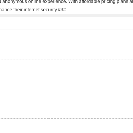
 anonymous online experience. With affordable pricing plans and
hance their internet security.#3#
。