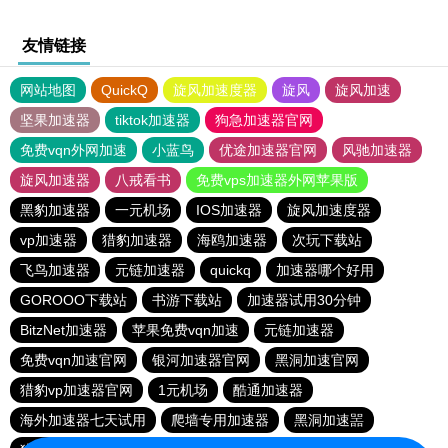
友情链接
网站地图
QuickQ
旋风加速度器
旋风
旋风加速
坚果加速器
tiktok加速器
狗急加速器官网
免费vqn外网加速
小蓝鸟
优途加速器官网
风驰加速器
旋风加速器
八戒看书
免费vps加速器外网苹果版
黑豹加速器
一元机场
IOS加速器
旋风加速度器
vp加速器
猎豹加速器
海鸥加速器
次玩下载站
飞鸟加速器
元链加速器
quickq
加速器哪个好用
GOROOO下载站
书游下载站
加速器试用30分钟
BitzNet加速器
苹果免费vqn加速
元链加速器
免费vqn加速官网
银河加速器官网
黑洞加速官网
猎豹vp加速器官网
1元机场
酷通加速器
海外加速器七天试用
爬墙专用加速器
黑洞加速噐