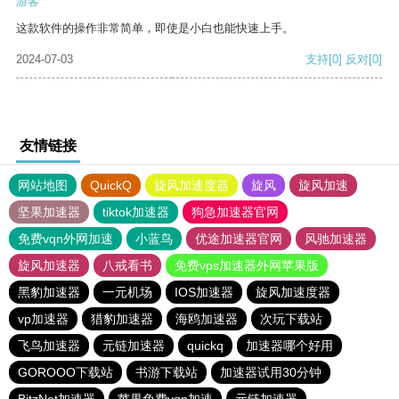
游客
这款软件的操作非常简单，即使是小白也能快速上手。
2024-07-03
支持
[0]
反对
[0]
友情链接
网站地图
QuickQ
旋风加速度器
旋风
旋风加速
坚果加速器
tiktok加速器
狗急加速器官网
免费vqn外网加速
小蓝鸟
优途加速器官网
风驰加速器
旋风加速器
八戒看书
免费vps加速器外网苹果版
黑豹加速器
一元机场
IOS加速器
旋风加速度器
vp加速器
猎豹加速器
海鸥加速器
次玩下载站
飞鸟加速器
元链加速器
quickq
加速器哪个好用
GOROOO下载站
书游下载站
加速器试用30分钟